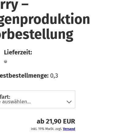
rry –
faden
üsse
hiffon
ln & Bänder
genproduktion
ordstoffe
rbestellung
ibre Mood
ackenstoffe
eans & Hosensoffe
Lieferzeit:
einen
usselin / Double
estbestellmenge:
0,3
auze
tzklingen
icki
fart:
atin
oftshell
ab 21,90 EUR
pitze
inkl. 19% MwSt. zzgl.
Versand
teppstoffe