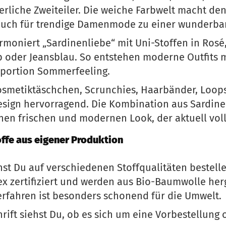
rliche Zweiteiler. Die weiche Farbwelt macht den
 auch für trendige Damenmode zu einer wunderba
moniert „Sardinenliebe“ mit Uni-Stoffen in Rosé,
lb oder Jeansblau. So entstehen moderne Outfits
raportion Sommerfeeling.
osmetiktäschchen, Scrunchies, Haarbänder, Loop
Design hervorragend. Die Kombination aus Sardi
inen frischen und modernen Look, der aktuell voll 
ffe aus eigener Produktion
st Du auf verschiedenen Stoffqualitäten bestelle
ex zertifiziert und werden aus Bio-Baumwolle herg
fahren ist besonders schonend für die Umwelt.
hrift siehst Du, ob es sich um eine Vorbestellun