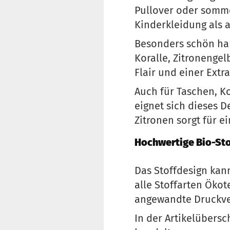
Pullover oder somme
Kinderkleidung als
Besonders schön har
Koralle, Zitronenge
Flair und einer Ext
Auch für Taschen, K
eignet sich dieses 
Zitronen sorgt für e
Hochwertige Bio-Sto
Das Stoffdesign kann
alle Stoffarten Ökot
angewandte Druckver
In der Artikelübersc