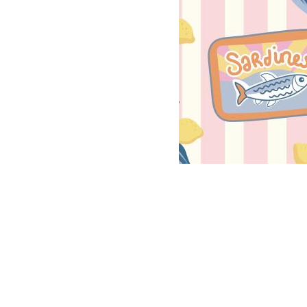
V
S
B
V
So
V
W
W
V
Schnittmuster
anzeigen
Bücher