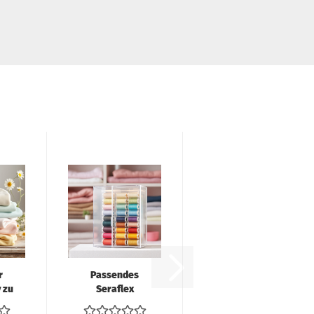
r
Passendes
 zu
Seraflex
Nähgarn zu