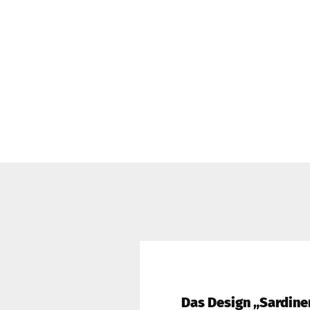
Schnittmuster für
Erwachsene
Schnittmuster für
Kinder
Kunstleder &
Taschenstoffe
Volumenvlies und
Einlagen
Filz
SnapPap & Co.
Das Design „Sardine