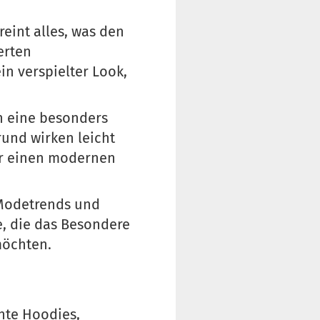
eint alles, was den
erten
in verspielter Look,
n eine besonders
rund wirken leicht
ür einen modernen
 Modetrends und
e, die das Besondere
möchten.
chte Hoodies,