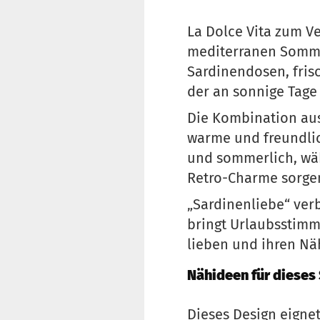
La Dolce Vita zum V
mediterranen Sommer
Sardinendosen, fris
der an sonnige Tage 
Die Kombination aus
warme und freundlic
und sommerlich, wäh
Retro-Charme sorge
„Sardinenliebe“ ver
bringt Urlaubsstimmu
lieben und ihren N
Nähideen für dieses
Dieses Design eignet