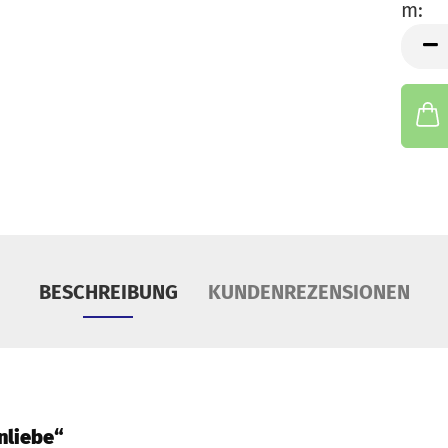
m:
S
m
Tü
BESCHREIBUNG
KUNDENREZENSIONEN
nliebe“