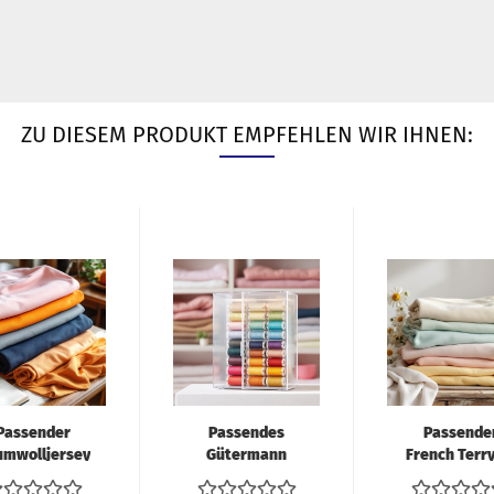
ZU DIESEM PRODUKT EMPFEHLEN WIR IHNEN:
Passender
Passendes
Passende
umwolljersey
Gütermann
French Terry
zu Deiner
Nähgarn zu
Deiner