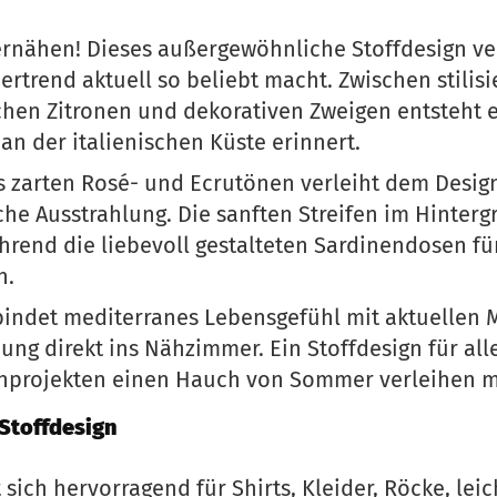
ernähen! Dieses außergewöhnliche Stoffdesign ver
trend aktuell so beliebt macht. Zwischen stilisi
chen Zitronen und dekorativen Zweigen entsteht e
an der italienischen Küste erinnert.
 zarten Rosé- und Ecrutönen verleiht dem Desig
he Ausstrahlung. Die sanften Streifen im Hinterg
rend die liebevoll gestalteten Sardinendosen f
n.
bindet mediterranes Lebensgefühl mit aktuellen
ng direkt ins Nähzimmer. Ein Stoffdesign für all
ähprojekten einen Hauch von Sommer verleihen 
 Stoffdesign
 sich hervorragend für Shirts, Kleider, Röcke, lei